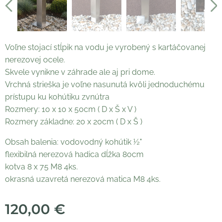
Voľne stojací stĺpik na vodu je vyrobený s kartáčovanej
nerezovej ocele.
Skvele vynikne v záhrade ale aj pri dome.
Vrchná strieška je voľne nasunutá kvôli jednoduchému
prístupu ku kohútiku zvnútra
Rozmery: 10 x 10 x 50cm ( D x Š x V )
Rozmery základne: 20 x 20cm ( D x Š )
Obsah balenia: vodovodný kohútik ½"
flexibilná nerezová hadica dĺžka 80cm
kotva 8 x 75 M8 4ks.
okrasná uzavretá nerezová matica M8 4ks.
120,00
€